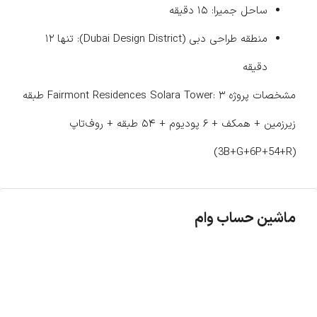
ساحل جمیرا: ۱۵ دقیقه
منطقه طراحی دبی (Dubai Design District): تنها ۱۲
دقیقه
مشخصات پروژه Fairmont Residences Solara Tower: ۳ طبقه
زیرزمین + همکف + ۶ پودیوم + ۵۴ طبقه + روف‌تاپ
(3B+G+6P+54+R)
ماشین حساب وام