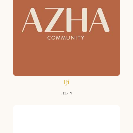
آژا
2 ملک