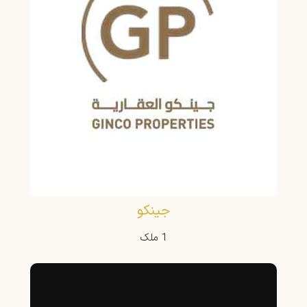
جینکو
1 ملک