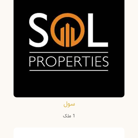
سول
1 ملک