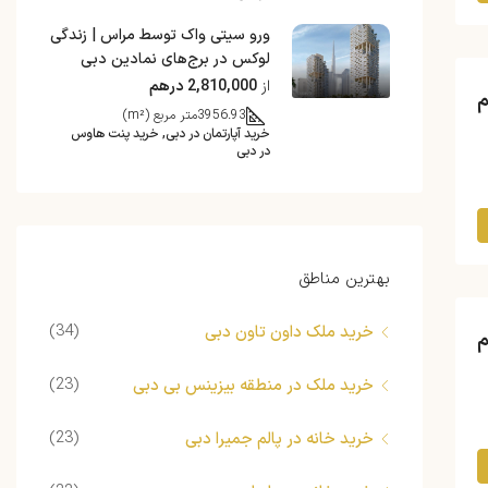
ورو سیتی واک توسط مراس | زندگی
لوکس در برج‌های نمادین دبی
از
2,810,000 درهم
3956.93
متر مربع (m²)
خرید آپارتمان در دبی, خرید پنت هاوس
در دبی
بهترین مناطق
(34)
خرید ملک داون تاون دبی
(23)
خرید ملک در منطقه بیزینس بی دبی
(23)
خرید خانه در پالم جمیرا دبی