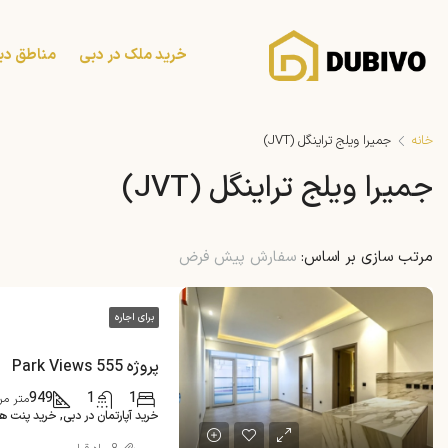
خرید ملک در دبی
مناطق دب
خانه
جمیرا ویلج تراینگل (JVT)
جمیرا ویلج تراینگل (JVT)
مرتب سازی بر اساس:
سفارش پیش فرض
برای اجاره
پروژه 555 Park Views
949
1
1
متر مربع
خرید آپارتمان در دبی, خرید پنت 