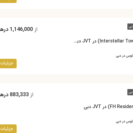
بی
از
1,146,000 درهم
پروژه برج اینتراستلار (Interstellar Tower) در JVT دبی (لانچ جدید)
هاوس در دبی
جزئیات
بی
از
883,333 درهم
هاوس در دبی
جزئیات