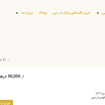
ی
خرید اقساطی ملک در دبی
وبلاگ
درباره ما
11 املاک
از
90,000 درهم
 (m²)
هاوس در دبی
جزئیات