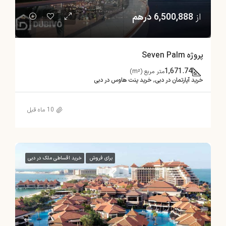
از
6,500,888 درهم
پروژه Seven Palm
1,671.74
متر مربع (m²)
خرید آپارتمان در دبی, خرید پنت هاوس در دبی
10 ماه قبل
برای فروش
خرید اقساطی ملک در دبی