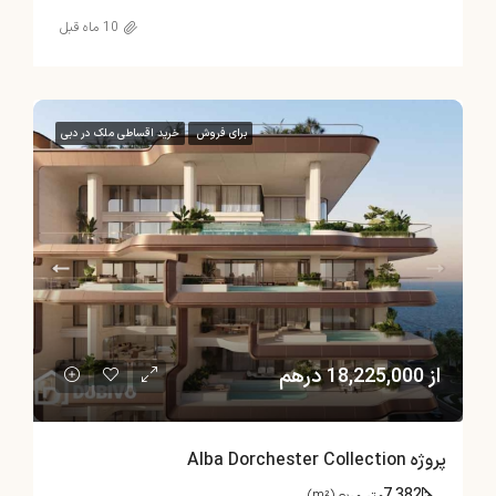
10 ماه قبل
برای فروش
خرید اقساطی ملک در دبی
از 18,225,000 درهم
پروژه Alba Dorchester Collection
7,382