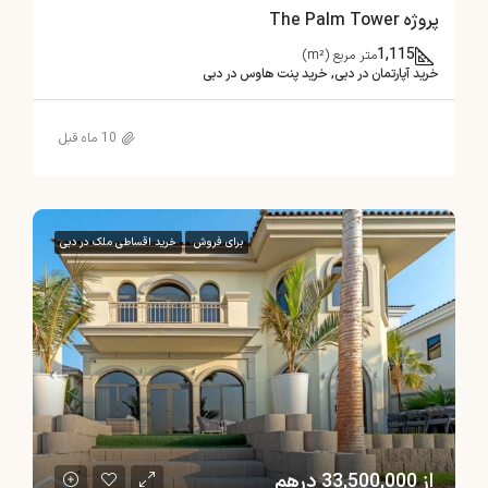
پروژه The Palm Tower
1,115
متر مربع (m²)
خرید آپارتمان در دبی, خرید پنت هاوس در دبی
10 ماه قبل
برای فروش
خرید اقساطی ملک در دبی
از 33,500,000 درهم