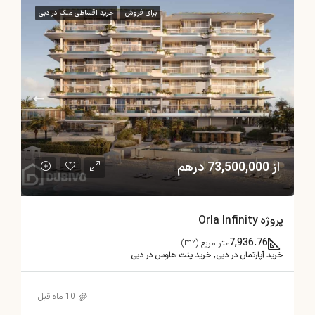
برای فروش
خرید اقساطی ملک در دبی
از 73,500,000 درهم
پروژه Orla Infinity
7,936.76
متر مربع (m²)
خرید آپارتمان در دبی, خرید پنت هاوس در دبی
10 ماه قبل