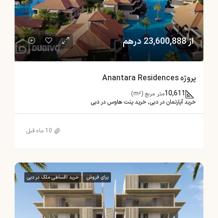
از 23,600,888 درهم
پروژه Anantara Residences
10,611
متر مربع (m²)
خرید آپارتمان در دبی, خرید پنت هاوس در دبی
10 ماه قبل
برای فروش
خرید اقساطی ملک در دبی