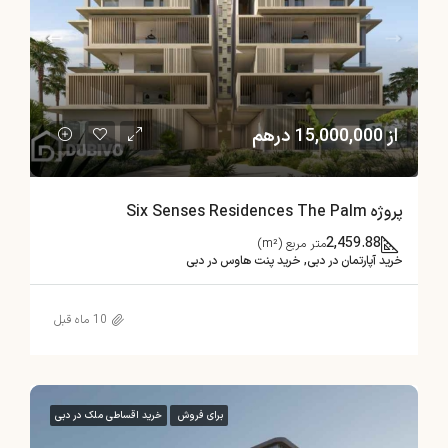
از 15,000,000 درهم
پروژه Six Senses Residences The Palm
2,459.88
متر مربع (m²)
خرید آپارتمان در دبی, خرید پنت هاوس در دبی
10 ماه قبل
برای فروش
خرید اقساطی ملک در دبی