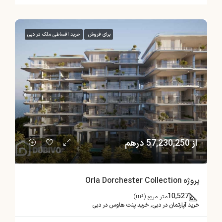
برای فروش
خرید اقساطی ملک در دبی
از 57,230,250 درهم
پروژه Orla Dorchester Collection
10,527
متر مربع (m²)
خرید آپارتمان در دبی, خرید پنت هاوس در دبی