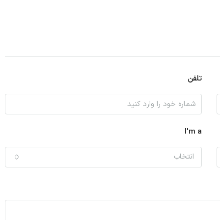
تلفن
I'm a
انتخاب