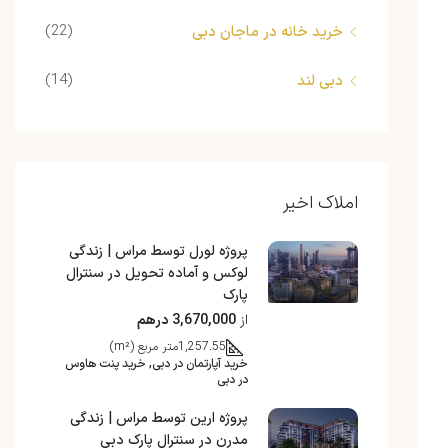
(22)
خرید خانه در ماجان دبی
(14)
دبی لند
املاک اخیر
پروژه لورل توسط مراس | زندگی
لوکس و آماده تحویل در سنترال
پارک
از
3,670,000 درهم
1,257.55
متر مربع (m²)
خرید آپارتمان در دبی, خرید پنت هاوس
در دبی
پروژه ارین توسط مراس | زندگی
مدرن در سنترال پارک دبی