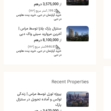
از
3,575,000 درهم
1,199.2
متر مربع (m²)
خرید آپارتمان در دبی, خرید پنت هاوس
در دبی
سنترال پارک پلازا توسط مراس |
آخرین مروارید سیتی واک دبی
از
8,100,000 درهم
3446.81
متر مربع (m²)
خرید آپارتمان در دبی, خرید پنت هاوس
در دبی
Recent Properties
پروژه لورل توسط مراس | زندگی
لوکس و آماده تحویل در سنترال
پارک