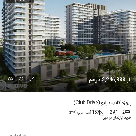
از
2,246,888 درهم
پروژه کلاب درایو (Club Drive)
1157
2
2
متر مربع (m²)
خرید آپارتمان در دبی
9 ماه قبل