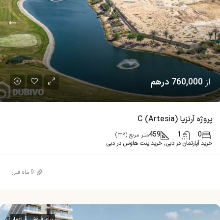
از
760,000 درهم
پروژه آرتزیا (Artesia) C
459
1
0
متر مربع (m²)
خرید آپارتمان در دبی, خرید پنت هاوس در دبی
9 ماه قبل
برای فروش
اعمار