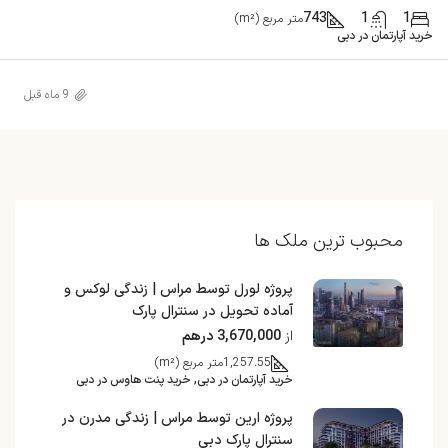
743
1
1
متر مربع (m²)
خرید آپارتمان در دبی
9 ماه قبل
محبوب ترین ملک ها
پروژه لورل توسط مراس | زندگی لوکس و
آماده تحویل در سنترال پارک
از
3,670,000 درهم
1,257.55
متر مربع (m²)
خرید آپارتمان در دبی, خرید پنت هاوس در دبی
پروژه ارین توسط مراس | زندگی مدرن در
سنترال پارک دبی