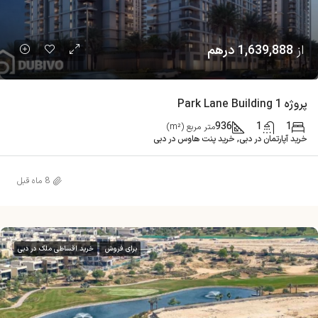
از
1,639,888 درهم
پروژه Park Lane Building 1
936
1
1
متر مربع (m²)
خرید آپارتمان در دبی, خرید پنت هاوس در دبی
8 ماه قبل
برای فروش
خرید اقساطی ملک در دبی