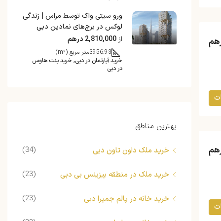
ورو سیتی واک توسط مراس | زندگی
لوکس در برج‌های نمادین دبی
از
2,810,000 درهم
3956.93
متر مربع (m²)
خرید آپارتمان در دبی, خرید پنت هاوس
در دبی
ت
بهترین مناطق
(34)
خرید ملک داون تاون دبی
(23)
خرید ملک در منطقه بیزینس بی دبی
(23)
خرید خانه در پالم جمیرا دبی
ت