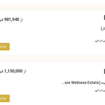
از
981,940 درهم
س در دبی
جزئیا
از
1,150,000 درهم
پروژه وینچیتوره ولنس استیت (Vincitore Wellness Estate)
س در دبی
جزئیا