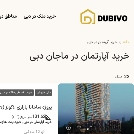
خرید ملک در دبی
مناطق دب
خانه
خرید آپارتمان در دبی
خرید آپارتمان در ماجان دبی
22
ملک
برای فروش
خرید اقساطی ملک در دبی
پروژه سامانا باراری لاگونز (Samana Barari Lagoons)
131.62
متر مربع (m²)
خرید آپارتمان در دبی, خرید پنت هاو
10 ماه قبل