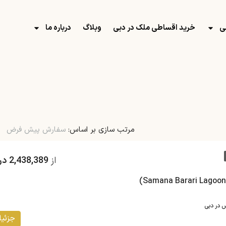
ی
خرید اقساطی ملک در دبی
وبلاگ
درباره ما
مرتب سازی بر اساس:
سفارش پیش فرض
از
2,438,389 درهم
س در دبی
جزئیا