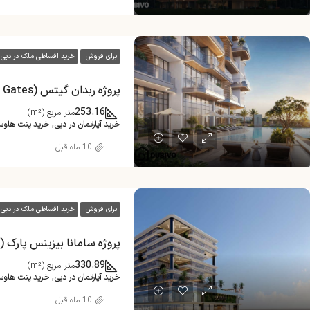
برای فروش
خرید اقساطی ملک در دبی
پروژه ربدان گیتس (Rabdan Gates)
253.16
متر مربع (m²)
خرید آپارتمان در دبی, خرید پنت هاو
10 ماه قبل
برای فروش
خرید اقساطی ملک در دبی
پروژه سامانا بیزینس پارک (Samana Business Park)
330.89
متر مربع (m²)
خرید آپارتمان در دبی, خرید پنت هاو
10 ماه قبل