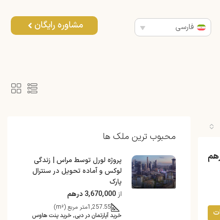
مشاوره رایگان
فارسی
محبوب ترین ملک ها
پروژه لورل توسط مراس | زندگی
لوکس و آماده تحویل در سنترال
پارک
از
3,670,000 درهم
1,257.55
متر مربع (m²)
ت
خرید آپارتمان در دبی, خرید پنت هاوس