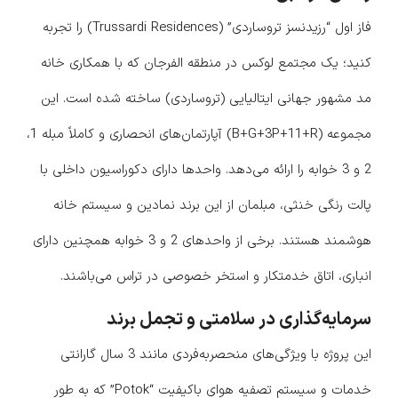
فاز اول “رزیدنسز تروساردی” (Trussardi Residences) را تجربه
کنید؛ یک مجتمع لوکس در منطقه الفرجان که با همکاری خانه
مد مشهور جهانی ایتالیایی (تروساردی) ساخته شده است. این
مجموعه (B+G+3P+11+R) آپارتمان‌های انحصاری و کاملاً مبله 1،
2 و 3 خوابه را ارائه می‌دهد. واحدها دارای دکوراسیون داخلی با
پالت رنگی خنثی، مبلمان از این برند نمادین و سیستم خانه
هوشمند هستند. برخی از واحدهای 2 و 3 خوابه همچنین دارای
انباری، اتاق خدمتکار و استخر خصوصی در تراس می‌باشند.
سرمایه‌گذاری در سلامتی و تجمل برند
این پروژه با ویژگی‌های منحصربه‌فردی مانند 3 سال گارانتی
خدمات و سیستم تصفیه هوای باکیفیت “Potok” که به طور