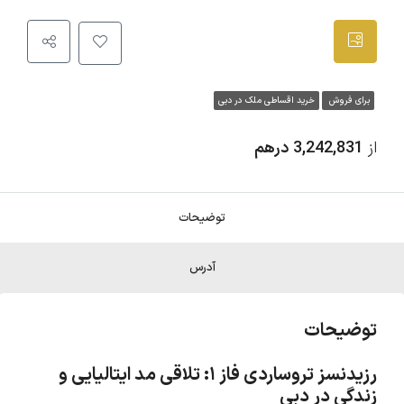
برای فروش
خرید اقساطی ملک در دبی
از
3,242,831 درهم
توضیحات
آدرس
توضیحات
رزیدنسز تروساردی فاز ۱: تلاقی مد ایتالیایی و
زندگی در دبی