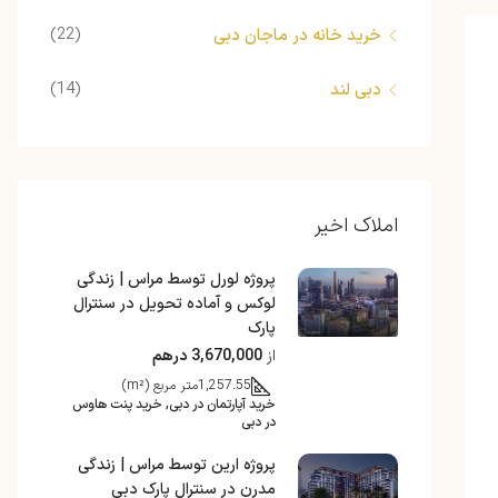
(22)
خرید خانه در ماجان دبی
(14)
دبی لند
املاک اخیر
پروژه لورل توسط مراس | زندگی
لوکس و آماده تحویل در سنترال
پارک
از
3,670,000 درهم
1,257.55
متر مربع (m²)
خرید آپارتمان در دبی, خرید پنت هاوس
در دبی
پروژه ارین توسط مراس | زندگی
مدرن در سنترال پارک دبی