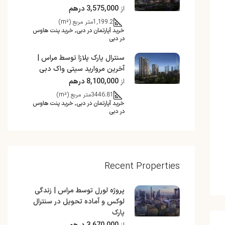
از
3,575,000 درهم
1,199.2
متر مربع (m²)
خرید آپارتمان در دبی, خرید پنت هاوس
در دبی
سنترال پارک پلازا توسط مراس |
آخرین مروارید سیتی واک دبی
از
8,100,000 درهم
3446.81
متر مربع (m²)
خرید آپارتمان در دبی, خرید پنت هاوس
در دبی
Recent Properties
پروژه لورل توسط مراس | زندگی
لوکس و آماده تحویل در سنترال
پارک