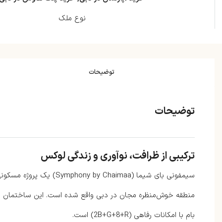
نوع ملک
توضیحات
توضیحات
ترکیبی از ظرافت، نوآوری و زندگی لوکس
بام با امکانات رفاهی (2B+G+8+R) است.