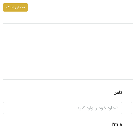
نمایش املاک
تلفن
I'm a