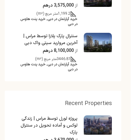
از
3,575,000 درهم
1,199.2
متر مربع (m²)
خرید آپارتمان در دبی, خرید پنت هاوس
در دبی
سنترال پارک پلازا توسط مراس |
آخرین مروارید سیتی واک دبی
از
8,100,000 درهم
3446.81
متر مربع (m²)
خرید آپارتمان در دبی, خرید پنت هاوس
در دبی
Recent Properties
پروژه لورل توسط مراس | زندگی
لوکس و آماده تحویل در سنترال
پارک