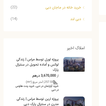
(22)
خرید خانه در ماجان دبی
(14)
دبی لند
املاک اخیر
پروژه لورل توسط مراس | زندگی
لوکس و آماده تحویل در سنترال
پارک
از
3,670,000 درهم
1,257.55
متر مربع (m²)
خرید آپارتمان در دبی, خرید پنت هاوس
در دبی
پروژه ارین توسط مراس | زندگی
مدرن در سنترال پارک دبی