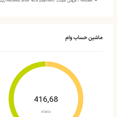
Resale / فروش مجدد: Allowed after 40% payment (پس از پرداخت ۴۰ درصد)
ماشین حساب وام
416,68
ماهانه