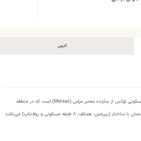
آدرس
پروژه سیتی واک نورث‌لاین (City Walk Northline) یک مجموعه مسکونی لوکس از سازنده معتبر مراس (Meraas) است که در منطقه
محبوب سیتی واک دبی واقع شده است. این پروژه شامل دو ساختمان با ساختار (زیرزمین، همکف، ۸ طبقه مسکونی و روف‌تاپ) می‌باشد