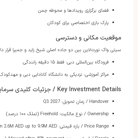
فضای برگزاری رویدادها و محوطه چمن
پارک بازی اختصاصی برای کودکان
موقعیت مکانی و دسترسی
سیتی واک نورث‌لاین بین دو جاده اصلی شیخ زاید و جمیرا قرار دا
فرودگاه بین‌المللی دبی: فقط ۱۵ دقیقه رانندگی.
مراکز آموزشی: نزدیکی به دانشگاه کانادایی دبی و مهدکودک‌های معتبر ما
Key Investment Details / جزئیات کلیدی سرمایه‌گذاری
Handover / زمان تحویل: Q3 2027
Ownership / نوع مالکیت: Freehold (تملک ۱۰۰ درصد)
Price Range / بازه قیمتی: Starting from 2.6M AED up to 9.9M AED