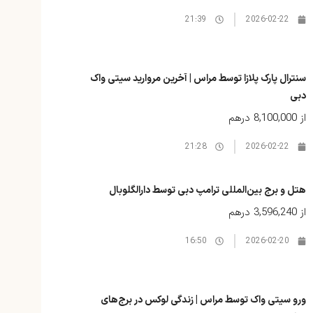
21:39
2026-02-22
سنترال پارک پلازا توسط مراس | آخرین مروارید سیتی واک
دبی
از
8,100,000 درهم
21:28
2026-02-22
هتل و برج بین‌المللی ترامپ دبی توسط دارالگلوبال
از
3,596,240 درهم
16:50
2026-02-20
ورو سیتی واک توسط مراس | زندگی لوکس در برج‌های