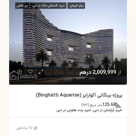
برای فروش
خرید اقساطی ملک در دبی
بن غاطی
از
2,009,999 درهم
پروژه بینگاتی آکوارایز (Binghatti Aquarise)
125.68
متر مربع (m²)
خرید آپارتمان در دبی, خرید پنت هاوس در دبی
10 ماه قبل