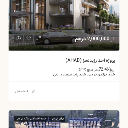
از
2,000,000 درهم
پروژه احد رزیدنسز (AHAD)
72.46
متر مربع (m²)
خرید آپارتمان در دبی, خرید پنت هاوس در دبی
10 ماه قبل
برای فروش
خرید اقساطی ملک در دبی