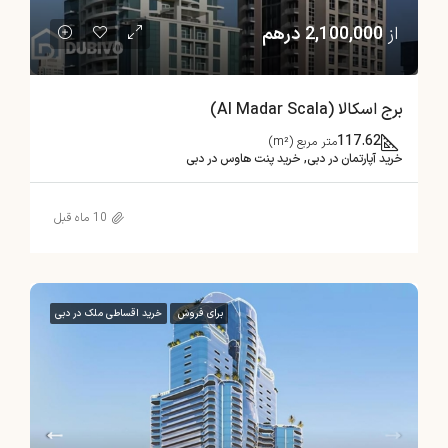
از
2,100,000 درهم
برج اسکالا (Al Madar Scala)
117.62
متر مربع (m²)
خرید آپارتمان در دبی, خرید پنت هاوس در دبی
10 ماه قبل
برای فروش
خرید اقساطی ملک در دبی