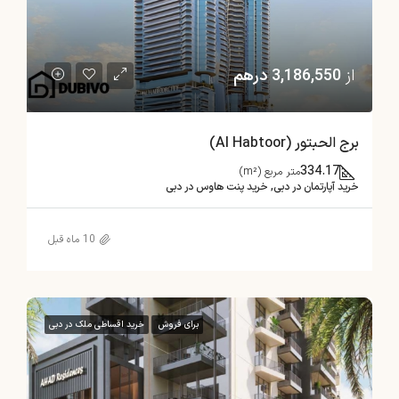
از
3,186,550 درهم
برج الحبتور (Al Habtoor)
334.17
متر مربع (m²)
خرید آپارتمان در دبی, خرید پنت هاوس در دبی
10 ماه قبل
برای فروش
خرید اقساطی ملک در دبی