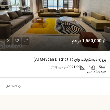
از
1,550,000 درهم
پروژه دیستریکت وان (Al Meydan District 1)
8921.99
6
5
متر مربع (m²)
خرید ویلا در دبی
9 ماه قبل