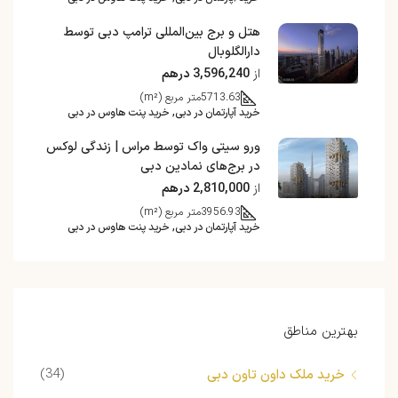
هتل و برج بین‌المللی ترامپ دبی توسط
دارالگلوبال
از
3,596,240 درهم
5713.63
متر مربع (m²)
خرید آپارتمان در دبی, خرید پنت هاوس در دبی
ورو سیتی واک توسط مراس | زندگی لوکس
در برج‌های نمادین دبی
از
2,810,000 درهم
3956.93
متر مربع (m²)
خرید آپارتمان در دبی, خرید پنت هاوس در دبی
بهترین مناطق
(34)
خرید ملک داون تاون دبی