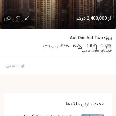
از 2,400,000 درهم
پروژه Act One Act Two
۶۰۰ - ۴۴۷۰
1-5
1-4
متر مربع (m²)
خرید تاون هاوس در دبی
11 ماه قبل
محبوب ترین ملک ها