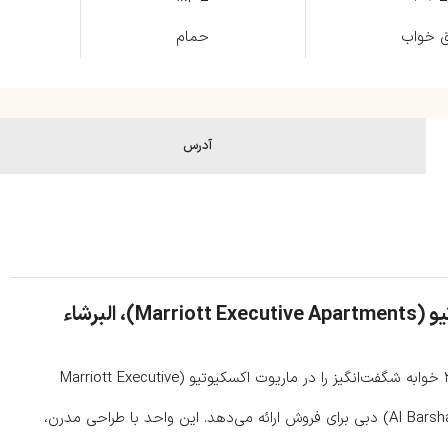
ق خواب
حمام
آدرس
فروش آپارتمان ۲ خوابه لوکس در ماریوت اکسکیوتیو (Marriott Executive Apartments)، البرشاء
شرکت هوم‌لند ریالتی (Homeland Realty) با افتخار این آپارتمان ۲ خوابه شگفت‌انگیز را در ماریوت اکسکیوتیو (Marriott Executive
Apartments)، واقع در منطقه رو به رشد البرشاء جنوبی (Al Barsha South) دبی برای فروش ارائه می‌دهد. این واحد با طراحی مدرن،