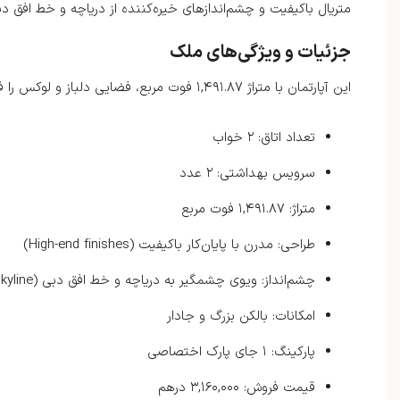
متریال باکیفیت و چشم‌اندازهای خیره‌کننده از دریاچه و خط افق 
جزئیات و ویژگی‌های ملک
این آپارتمان با متراژ ۱,۴۹۱.۸۷ فوت مربع، فضایی دلباز و لوکس را فراهم می‌کند:
تعداد اتاق: ۲ خواب
سرویس بهداشتی: ۲ عدد
متراژ: ۱,۴۹۱.۸۷ فوت مربع
طراحی: مدرن با پایان‌کار باکیفیت (High-end finishes)
چشم‌انداز: ویوی چشمگیر به دریاچه و خط افق دبی (Lake and Dubai Skyline)
امکانات: بالکن بزرگ و جادار
پارکینگ: ۱ جای پارک اختصاصی
قیمت فروش: ۳,۱۶۰,۰۰۰ درهم