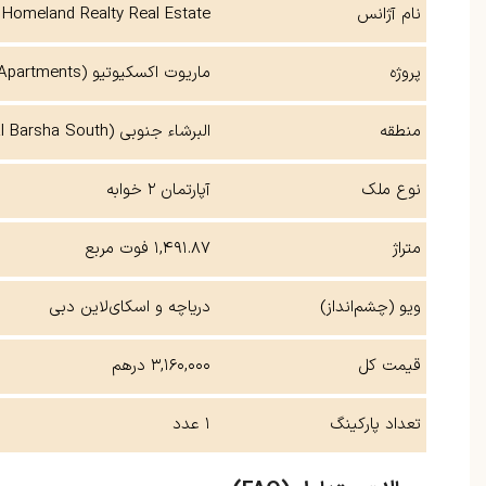
نام آژانس
Homeland Realty Real Estate
پروژه
ماریوت اکسکیوتیو (Marriott Executive Apartments)
منطقه
البرشاء جنوبی (Al Barsha South)
نوع ملک
آپارتمان ۲ خوابه
متراژ
۱,۴۹۱.۸۷ فوت مربع
ویو (چشم‌انداز)
دریاچه و اسکای‌لاین دبی
قیمت کل
۳,۱۶۰,۰۰۰ درهم
تعداد پارکینگ
۱ عدد