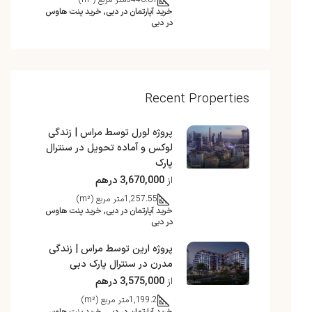
3446.81
متر مربع (m²)
خرید آپارتمان در دبی, خرید پنت هاوس
در دبی
Recent Properties
پروژه لورل توسط مراس | زندگی
لوکس و آماده تحویل در سنترال
پارک
از
3,670,000 درهم
1,257.55
متر مربع (m²)
خرید آپارتمان در دبی, خرید پنت هاوس
در دبی
پروژه ارین توسط مراس | زندگی
مدرن در سنترال پارک دبی
از
3,575,000 درهم
1,199.2
متر مربع (m²)