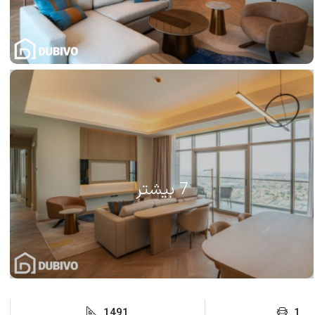
7 بیشتر
1491
1