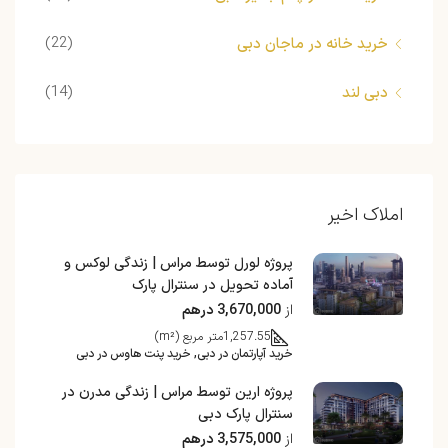
(22)
خرید خانه در ماجان دبی
(14)
دبی لند
املاک اخیر
پروژه لورل توسط مراس | زندگی لوکس و
آماده تحویل در سنترال پارک
از
3,670,000 درهم
1,257.55
متر مربع (m²)
خرید آپارتمان در دبی, خرید پنت هاوس در دبی
پروژه ارین توسط مراس | زندگی مدرن در
سنترال پارک دبی
از
3,575,000 درهم