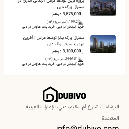
پروژه ارین توسط مراس | زندگی مدرن در
سنترال پارک دبی
از
3,575,000 درهم
1,199.2
متر مربع (m²)
خرید آپارتمان در دبی, خرید پنت هاوس در دبی
سنترال پارک پلازا توسط مراس | آخرین
مروارید سیتی واک دبی
از
8,100,000 درهم
3446.81
متر مربع (m²)
خرید آپارتمان در دبی, خرید پنت هاوس در دبی
البرشاء 1، شارع أم سقيم، دبي، الإمارات العربية
المتحدة