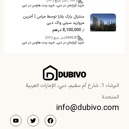
1,199.2
متر مربع (m²)
خرید آپارتمان در دبی, خرید پنت هاوس در دبی
سنترال پارک پلازا توسط مراس | آخرین
مروارید سیتی واک دبی
از
8,100,000 درهم
3446.81
متر مربع (m²)
خرید آپارتمان در دبی, خرید پنت هاوس در دبی
البرشاء 1، شارع أم سقيم، دبي، الإمارات العربية
المتحدة
info@dubivo.com