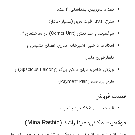
تعداد سرویس بهداشتی: ۲ عدد
متراژ: ۱,۲۸۴ فوت مربع (بسیار جادار)
موقعیت: واحد نبش (Corner Unit) در ساختمان ۲.
امکانات داخلی: آشپزخانه مدرن، فضای نشیمن و
ناهارخوری دلباز.
ویژگی خاص: دارای بالکن بزرگ (Spacious Balcony) و
طرح پرداخت (Payment Plan).
قیمت فروش
قیمت: ۲,۸۵۰,۰۰۰ درهم امارات
موقعیت مکانی: مینا راشد (Mina Rashid)
مینا راشد (پورت راشد) با سرمایه‌گذاری ۲۵ میلیارد درهمی توسط