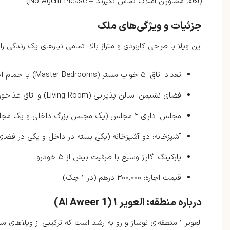
(لطفاً مشاوران املاک تماس نگیرند – No Agent Please)
جزئیات و ویژگی‌های ملک
این ویلا با طراحی کاربردی و متراژ بالا، تمامی نیازهای یک زندگی را
تعداد اتاق: ۵ خواب مستر (Master Bedrooms) با حمام اختصاصی
فضای نشیمن: سالن پذیرایی (Living Room) و اتاق غذاخوری (Dining Room) بزرگ
مجلس: دارای ۲ مجلس (یک مجلس بزرگ داخلی و یک مجلس مستقل بزرگ بیرونی)
آشپزخانه: دو آشپزخانه (یکی بسته در داخل و یکی در فضای 
پارکینگ: گاراژ وسیع با ظرفیت بیش از ۵ خودرو
قیمت اجاره: ۳۰۰,۰۰۰ درهم (در ۱ چک)
درباره منطقه: العویر ۱ (Al Aweer 1)
العویر ۱ منطقه‌ای نوساز و رو به رشد است که ترکیبی از ویلاهای مسکونی و فضاهای تجاری را ارائه می‌دهد.