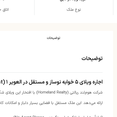
نوع ملک
اتاق 
توضیحات
توضیحات
اجاره ویلای ۵ خوابه نوساز و مستقل در العویر ۱ (Al Aweer First) – نزدیک به شارجه
ارائه می‌دهد. این ملک مستقل با فضایی بسیار دلباز و امکانات کام