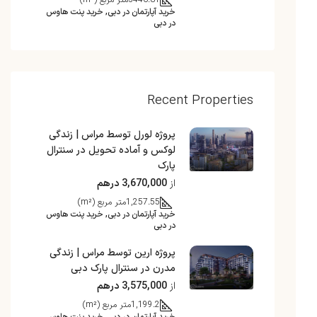
3446.81
متر مربع (m²)
خرید آپارتمان در دبی, خرید پنت هاوس
در دبی
Recent Properties
پروژه لورل توسط مراس | زندگی
لوکس و آماده تحویل در سنترال
پارک
از
3,670,000 درهم
1,257.55
متر مربع (m²)
خرید آپارتمان در دبی, خرید پنت هاوس
در دبی
پروژه ارین توسط مراس | زندگی
مدرن در سنترال پارک دبی
از
3,575,000 درهم
1,199.2
متر مربع (m²)