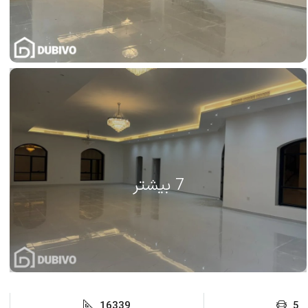
7 بیشتر
16339
5