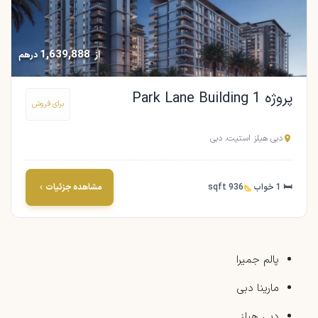
1,639,888
از
درهم
پروژه Park Lane Building 1
برای فروش
دبی هیلز استیت، دبی
🛏 1 خواب
936 sqft
مشاهده جزئیات
پالم جمیرا
مارینا دبی
دبی هیلز