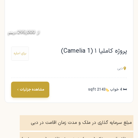
295,000
از
درهم
پروژه کاملیا ۱ (Camelia 1)
برای اجاره
دبی
🛏 4 خواب
2143 sqft
مشاهده جزئیات
مبلغ سرمایه گذاری در ملک و مدت زمان اقامت در دبی