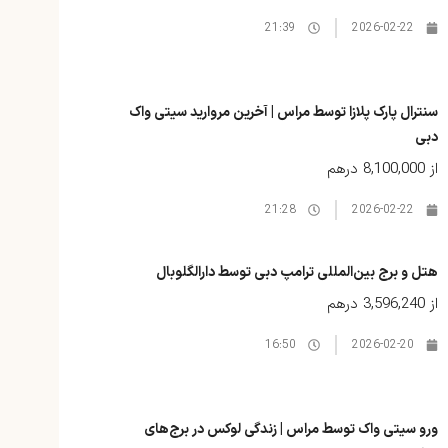
21:39
2026-02-22
سنترال پارک پلازا توسط مراس | آخرین مروارید سیتی واک
دبی
از
8,100,000 درهم
21:28
2026-02-22
هتل و برج بین‌المللی ترامپ دبی توسط دارالگلوبال
از
3,596,240 درهم
16:50
2026-02-20
ورو سیتی واک توسط مراس | زندگی لوکس در برج‌های