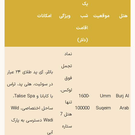
یک
هتل
موقعیت
شب
ویژگی
امکانات
اقامت
(دلار)
نماد
تجمل
باتلر، آی‌ پد طلای ۲۴ عیار
فوق
در سوئیت، هلی ‌پد، تراس
‌لوکس،
Burj Al
Umm
1600-
با کابانا و Talise Spa،
تنها
Arab
Suqeim
100000
ساحل اختصاصی، Wild
هتل 7
Wadi دسترسی به پارک
ستاره
آبی