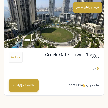
خرید آپارتمان در دبی
150,000
From
AED
پروژه Creek Gate Tower 1
برای اجاره
دبی
🛏 2 خواب
1114 sqft
مشاهده جزئیات