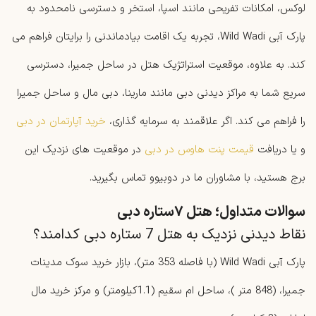
لوکس، امکانات تفریحی مانند اسپا، استخر و دسترسی نامحدود به
پارک آبی Wild Wadi، تجربه یک اقامت بیادماندنی را برایتان فراهم می
کند. به علاوه، موقعیت استراتژیک هتل در ساحل جمیرا، دسترسی
سریع شما به مراکز دیدنی دبی مانند مارینا، دبی مال و ساحل جمیرا
را فراهم می کند. اگر علاقمند به سرمایه گذاری،
خرید آپارتمان در دبی
و یا دریافت
قیمت پنت هاوس در دبی
در موقعیت ‌های نزدیک این
برج هستید، با مشاوران ما در دوبیوو تماس بگیرید.
سوالات متداول؛ هتل ۷ستاره دبی
نقاط دیدنی نزدیک به هتل 7 ستاره دبی کدامند؟
پارک آبی Wild Wadi (با فاصله 353 متر)، بازار خرید سوک مدینات
جمیرا، (848 متر )، ساحل ام سقیم (1.1کیلومتر) و مرکز خرید مال